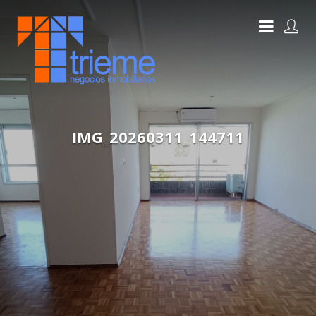
IMG_20260311_144711