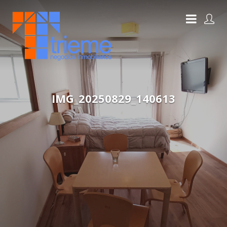
IMG_20250829_140613