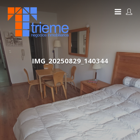
IMG_20250829_140344