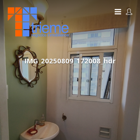
IMG_20250809_172008_hdr