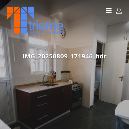
IMG_20250809_171946_hdr