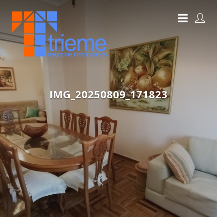
IMG_20250809_171823