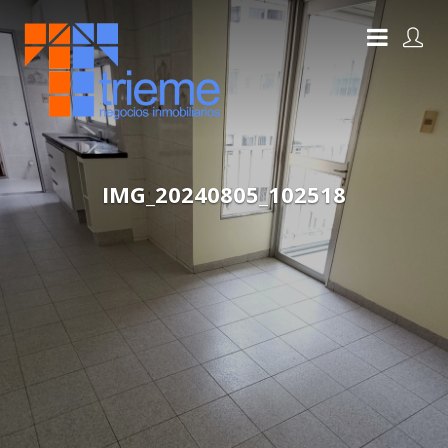
IMG_20240805_102518