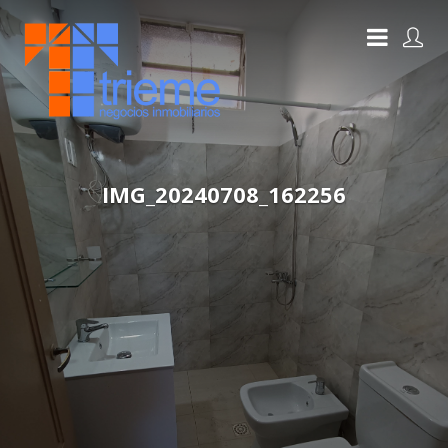
IMG_20240708_162256