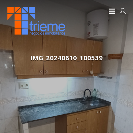
IMG_20240610_100539