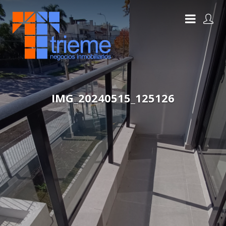
IMG_20240515_125126