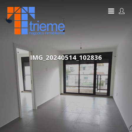
IMG_20240514_102836