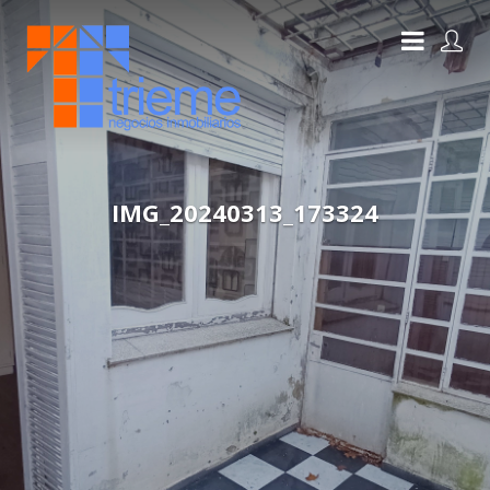
IMG_20240313_173324