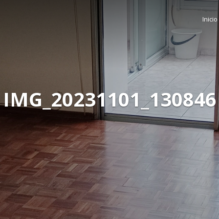
Inicio
IMG_20231101_130846