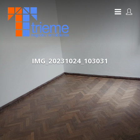
IMG_20231024_103031