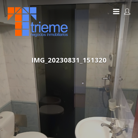
IMG_20230831_151320