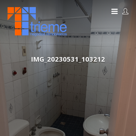
IMG_20230531_103212