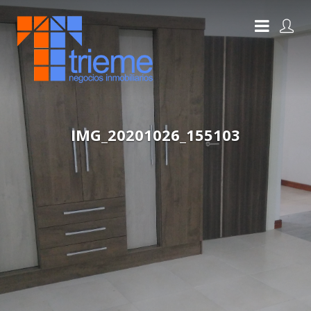
IMG_20201026_155103