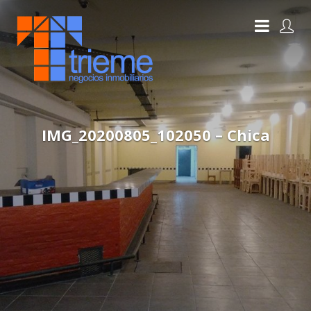
IMG_20200805_102050 – Chica