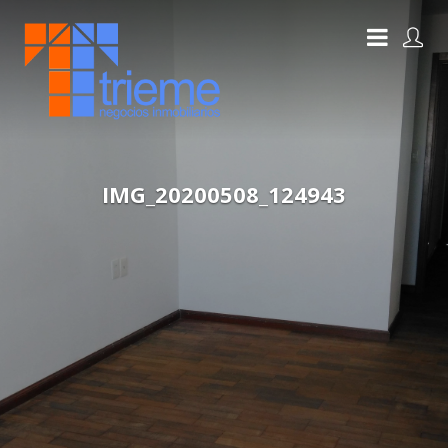
IMG_20200508_124943