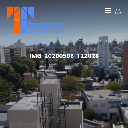
IMG_20200508_122028