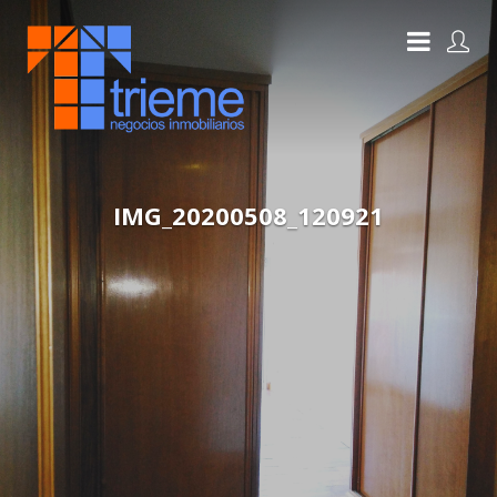
IMG_20200508_120921