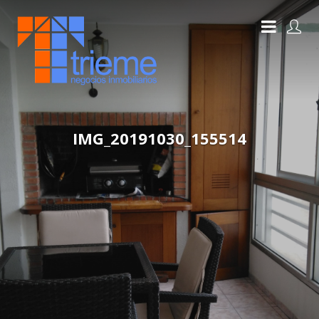
IMG_20191030_155514