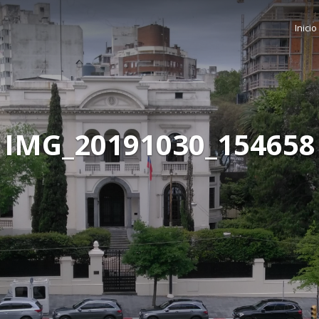
Inicio
IMG_20191030_154658