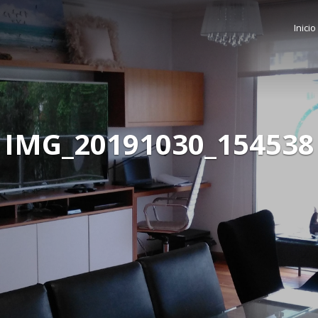
Inicio
IMG_20191030_154538