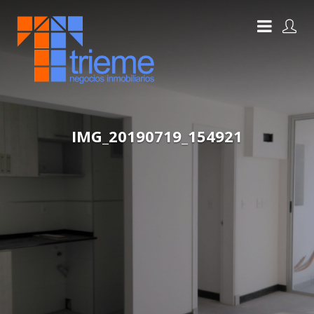
IMG_20190719_154921