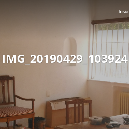
Inicio
IMG_20190429_103924