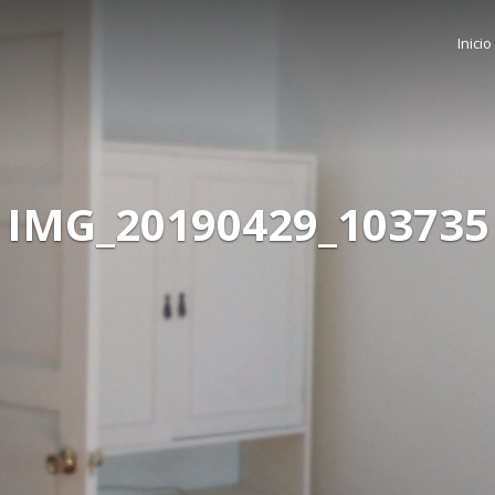
Inicio
IMG_20190429_103735