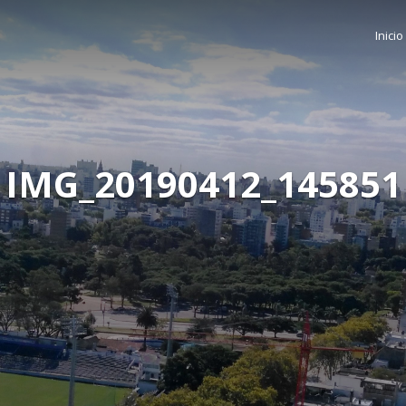
Inicio
IMG_20190412_145851