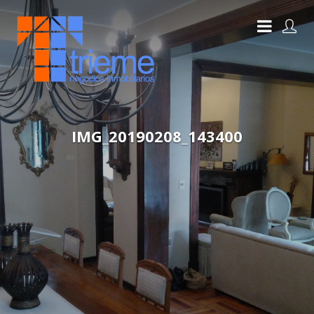
IMG_20190208_143400