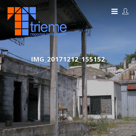
IMG_20171212_155152