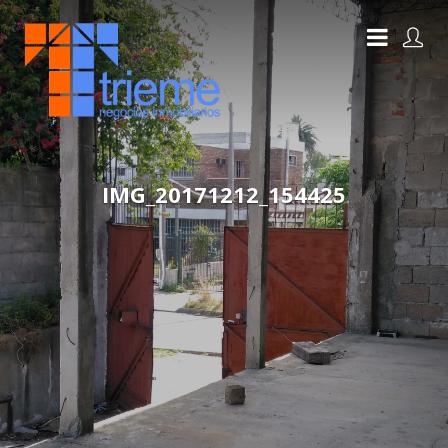
IMG_20171212_154425