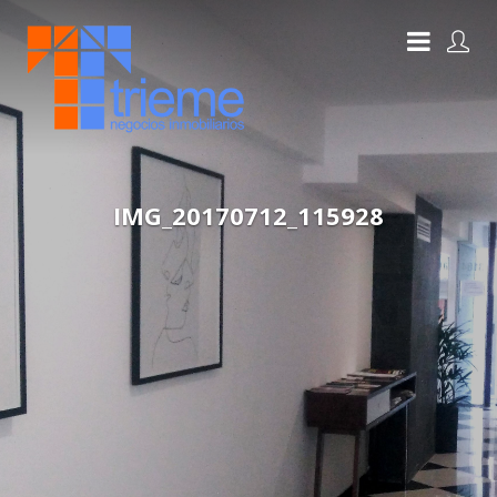
IMG_20170712_115928