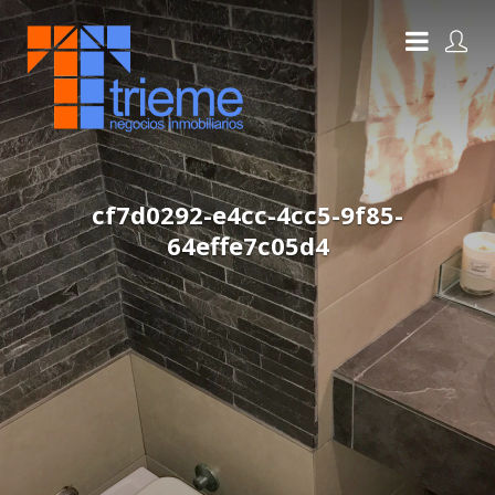
cf7d0292-e4cc-4cc5-9f85-
64effe7c05d4