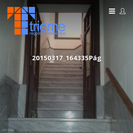
20150317_164335Pág