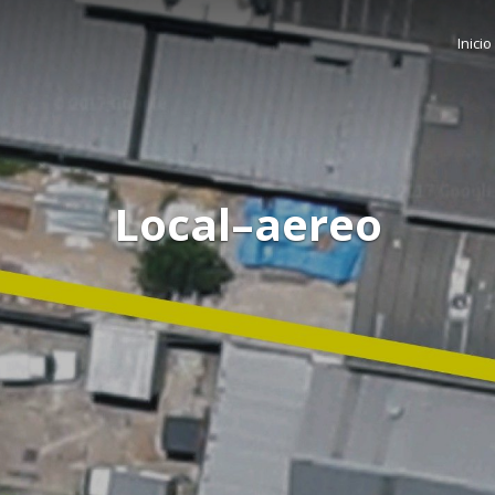
Inicio
Local–aereo