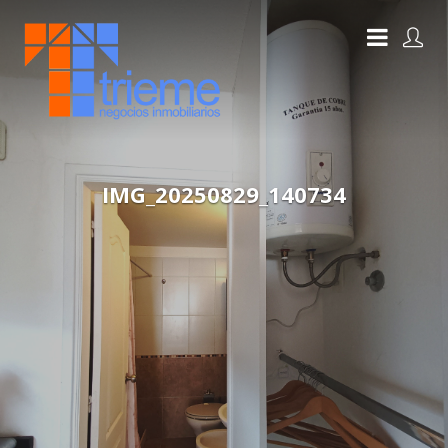
IMG_20250829_140734