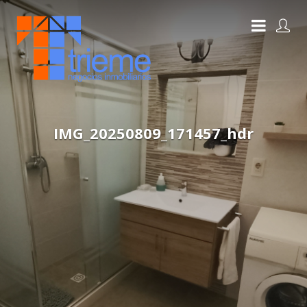
IMG_20250809_171457_hdr