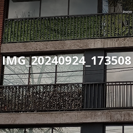
Inicio
IMG_20240924_173508