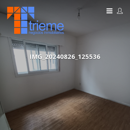
IMG_20240826_125536