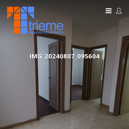
IMG_20240807_095604