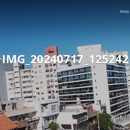
Inicio
IMG_20240717_125242