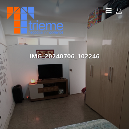
IMG_20240706_102246