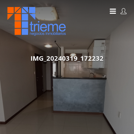
IMG_20240319_172232