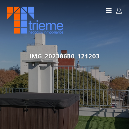
IMG_20230630_121203