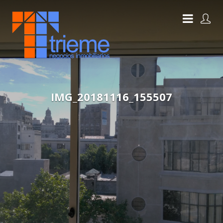
IMG_20181116_155507