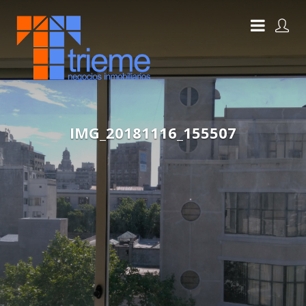
IMG_20181116_155507